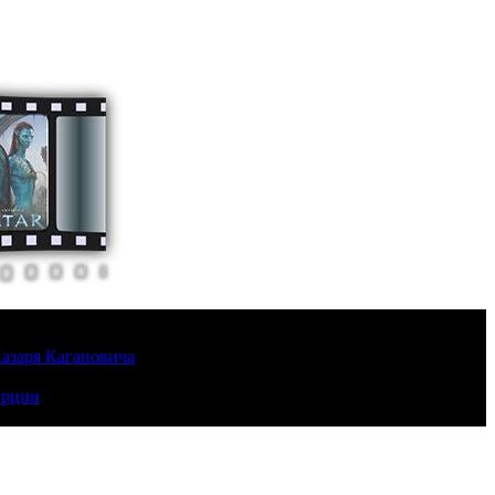
Лазаря Кагановича
урции