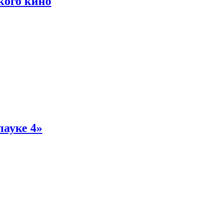
кого кино
пауке 4»