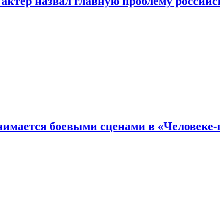
 актер назвал главную проблему российс
имается боевыми сценами в «Человеке-