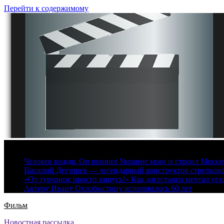
Перейти к содержимому
6 августа, 2026
Человек вождя. Он привил Украине мову и строил Москву 
Василий Дегтярев — легендарный конструктор стрелков
«От турчанок просто тащусь!» Как дагестанец мечтал уех
Актеру Ивану Охлобыстину исполнилось 60 лет
Фильм
Новостная рассылка