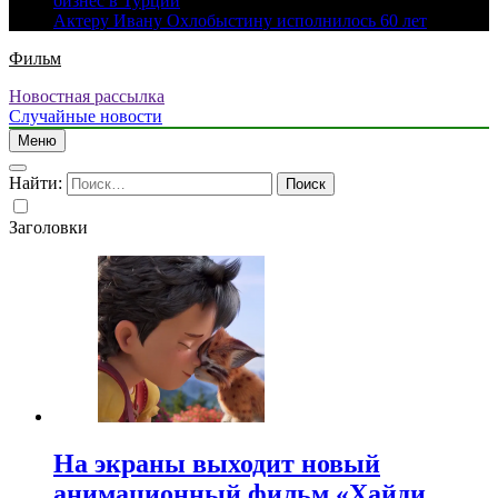
бизнес в Турции
Актеру Ивану Охлобыстину исполнилось 60 лет
Фильм
Новостная рассылка
Случайные новости
Меню
Найти:
Заголовки
На экраны выходит новый
анимационный фильм «Хайди.