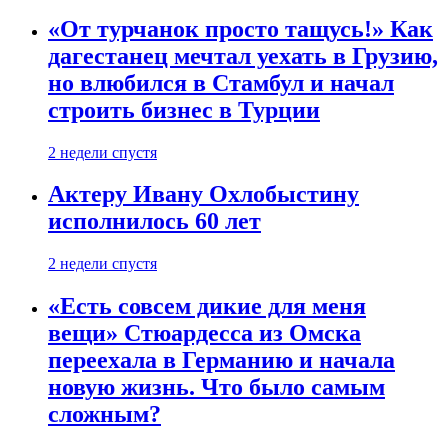
«От турчанок просто тащусь!» Как
дагестанец мечтал уехать в Грузию,
но влюбился в Стамбул и начал
строить бизнес в Турции
2 недели спустя
Актеру Ивану Охлобыстину
исполнилось 60 лет
2 недели спустя
«Есть совсем дикие для меня
вещи» Стюардесса из Омска
переехала в Германию и начала
новую жизнь. Что было самым
сложным?