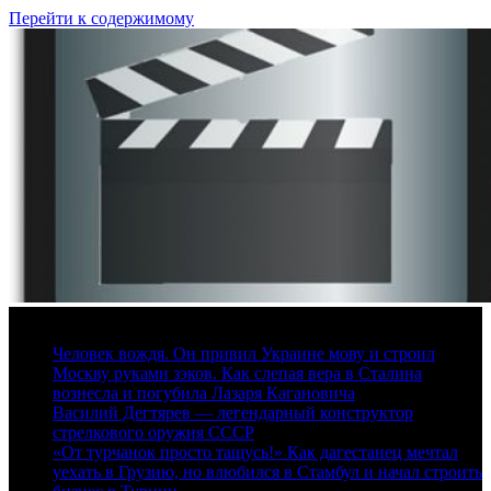
Перейти к содержимому
9 августа, 2026
Человек вождя. Он привил Украине мову и строил
Москву руками зэков. Как слепая вера в Сталина
вознесла и погубила Лазаря Кагановича
Василий Дегтярев — легендарный конструктор
стрелкового оружия СССР
«От турчанок просто тащусь!» Как дагестанец мечтал
уехать в Грузию, но влюбился в Стамбул и начал строить