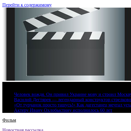
Перейти к содержимому
6 августа, 2026
Человек вождя. Он привил Украине мову и строил Москву 
Василий Дегтярев — легендарный конструктор стрелков
«От турчанок просто тащусь!» Как дагестанец мечтал уех
Актеру Ивану Охлобыстину исполнилось 60 лет
Фильм
Новостная рассылка