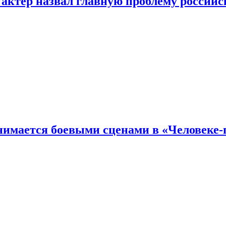
 актер назвал главную проблему российс
имается боевыми сценами в «Человеке-