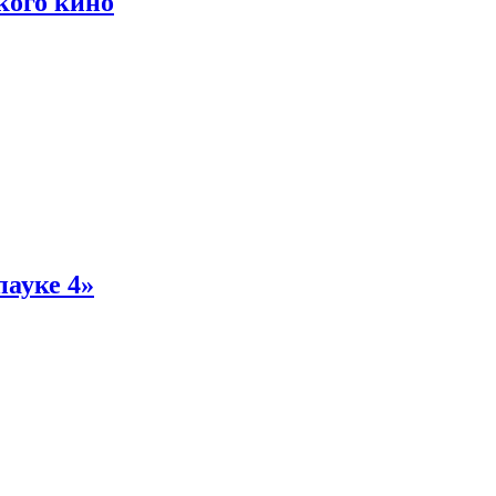
кого кино
пауке 4»