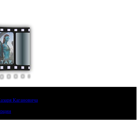
Лазаря Кагановича
урции