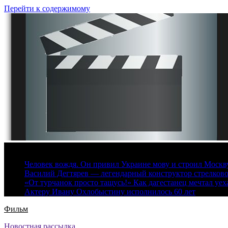
Перейти к содержимому
8 августа, 2026
Человек вождя. Он привил Украине мову и строил Москву 
Василий Дегтярев — легендарный конструктор стрелков
«От турчанок просто тащусь!» Как дагестанец мечтал уех
Актеру Ивану Охлобыстину исполнилось 60 лет
Фильм
Новостная рассылка