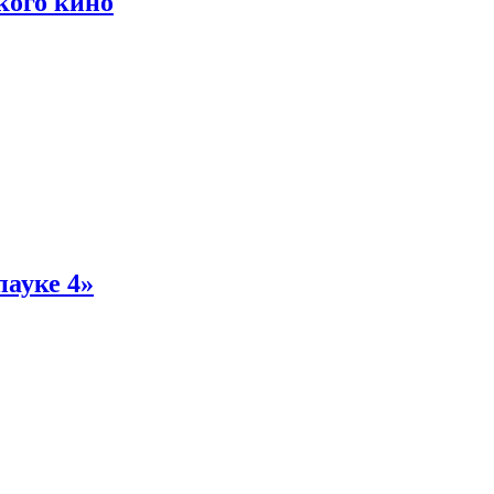
кого кино
пауке 4»