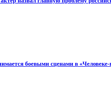
 актер назвал главную проблему российс
имается боевыми сценами в «Человеке-