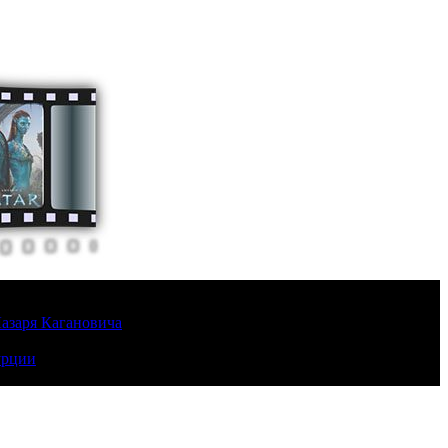
Лазаря Кагановича
урции