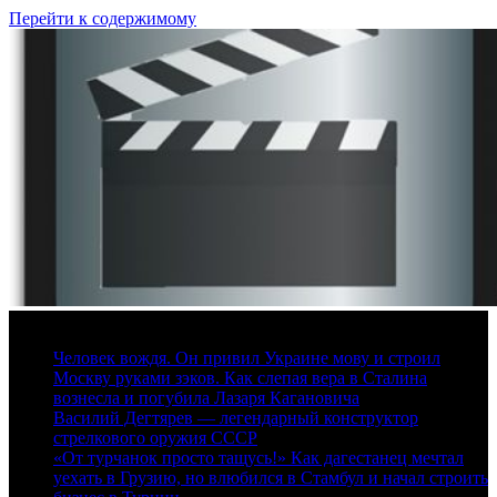
Перейти к содержимому
9 августа, 2026
Человек вождя. Он привил Украине мову и строил
Москву руками зэков. Как слепая вера в Сталина
вознесла и погубила Лазаря Кагановича
Василий Дегтярев — легендарный конструктор
стрелкового оружия СССР
«От турчанок просто тащусь!» Как дагестанец мечтал
уехать в Грузию, но влюбился в Стамбул и начал строить