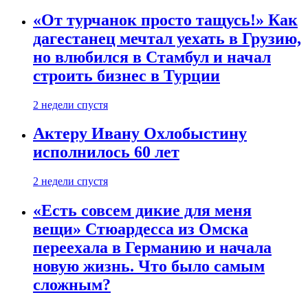
«От турчанок просто тащусь!» Как
дагестанец мечтал уехать в Грузию,
но влюбился в Стамбул и начал
строить бизнес в Турции
2 недели спустя
Актеру Ивану Охлобыстину
исполнилось 60 лет
2 недели спустя
«Есть совсем дикие для меня
вещи» Стюардесса из Омска
переехала в Германию и начала
новую жизнь. Что было самым
сложным?