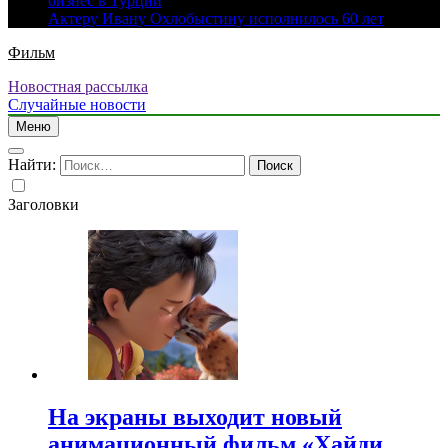
бизнес в Турции
Актеру Ивану Охлобыстину исполнилось 60 лет
Фильм
Новостная рассылка
Случайные новости
Меню
Найти:
Заголовки
На экраны выходит новый
анимационный фильм «Хайди.