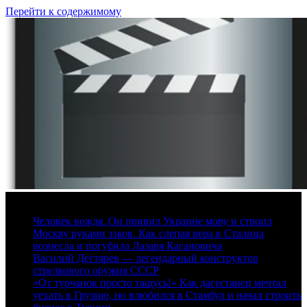
Перейти к содержимому
9 августа, 2026
Человек вождя. Он привил Украине мову и строил
Москву руками зэков. Как слепая вера в Сталина
вознесла и погубила Лазаря Кагановича
Василий Дегтярев — легендарный конструктор
стрелкового оружия СССР
«От турчанок просто тащусь!» Как дагестанец мечтал
уехать в Грузию, но влюбился в Стамбул и начал строить