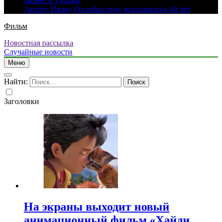
бизнес в Турции
Актеру Ивану Охлобыстину исполнилось 60 лет
Фильм
Новостная рассылка
Случайные новости
Меню
Найти:
Заголовки
На экраны выходит новый
анимационный фильм «Хайди.