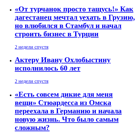
«От турчанок просто тащусь!» Как
дагестанец мечтал уехать в Грузию,
но влюбился в Стамбул и начал
строить бизнес в Турции
2 недели спустя
Актеру Ивану Охлобыстину
исполнилось 60 лет
2 недели спустя
«Есть совсем дикие для меня
вещи» Стюардесса из Омска
переехала в Германию и начала
новую жизнь. Что было самым
сложным?