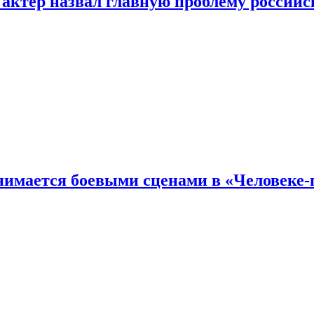
 актер назвал главную проблему российс
имается боевыми сценами в «Человеке-