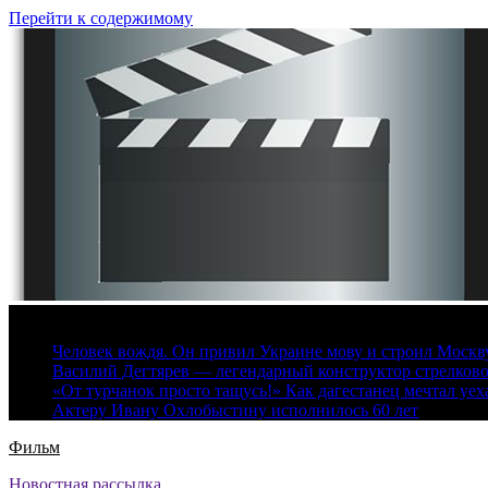
Перейти к содержимому
8 августа, 2026
Человек вождя. Он привил Украине мову и строил Москву 
Василий Дегтярев — легендарный конструктор стрелков
«От турчанок просто тащусь!» Как дагестанец мечтал уех
Актеру Ивану Охлобыстину исполнилось 60 лет
Фильм
Новостная рассылка