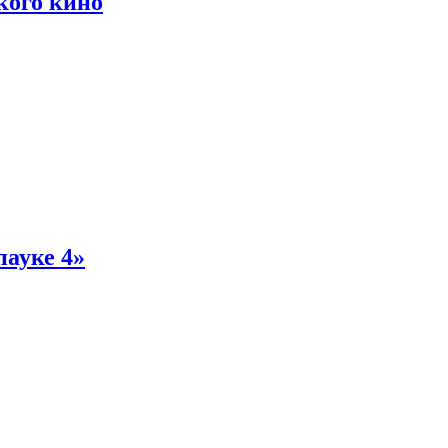
кого кино
пауке 4»