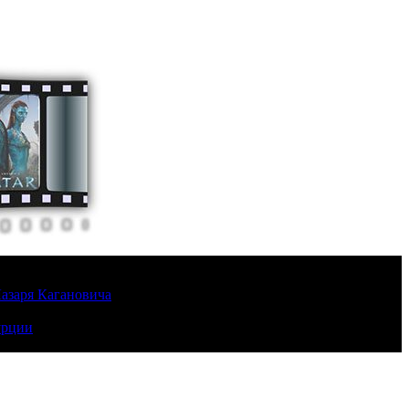
Лазаря Кагановича
урции