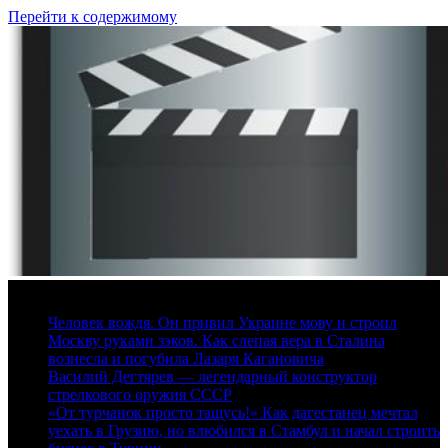
Перейти к содержимому
8 августа, 2026
Человек вождя. Он привил Украине мову и строил
Москву руками зэков. Как слепая вера в Сталина
вознесла и погубила Лазаря Кагановича
Василий Дегтярев — легендарный конструктор
стрелкового оружия СССР
«От турчанок просто тащусь!» Как дагестанец мечтал
уехать в Грузию, но влюбился в Стамбул и начал строить