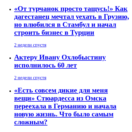
«От турчанок просто тащусь!» Как
дагестанец мечтал уехать в Грузию,
но влюбился в Стамбул и начал
строить бизнес в Турции
2 недели спустя
Актеру Ивану Охлобыстину
исполнилось 60 лет
2 недели спустя
«Есть совсем дикие для меня
вещи» Стюардесса из Омска
переехала в Германию и начала
новую жизнь. Что было самым
сложным?