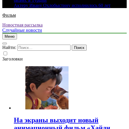
бизнес в Турции
Актеру Ивану Охлобыстину исполнилось 60 лет
Фильм
Новостная рассылка
Случайные новости
Меню
Найти:
Заголовки
На экраны выходит новый
анимационный фильм «Хайди.