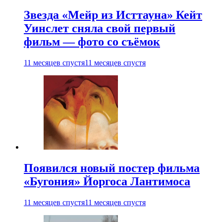
Звезда «Мейр из Исттауна» Кейт
Уинслет сняла свой первый
фильм — фото со съёмок
11 месяцев спустя
11 месяцев спустя
Появился новый постер фильма
«Бугония» Йоргоса Лантимоса
11 месяцев спустя
11 месяцев спустя