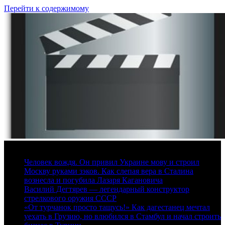
Перейти к содержимому
6 августа, 2026
Человек вождя. Он привил Украине мову и строил
Москву руками зэков. Как слепая вера в Сталина
вознесла и погубила Лазаря Кагановича
Василий Дегтярев — легендарный конструктор
стрелкового оружия СССР
«От турчанок просто тащусь!» Как дагестанец мечтал
уехать в Грузию, но влюбился в Стамбул и начал строить