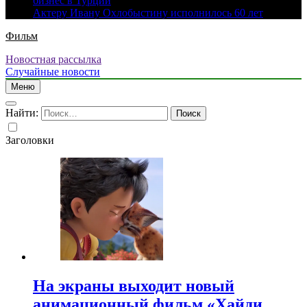
бизнес в Турции
Актеру Ивану Охлобыстину исполнилось 60 лет
Фильм
Новостная рассылка
Случайные новости
Меню
Найти:
Заголовки
На экраны выходит новый
анимационный фильм «Хайди.