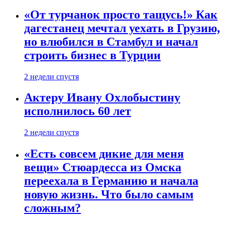
«От турчанок просто тащусь!» Как
дагестанец мечтал уехать в Грузию,
но влюбился в Стамбул и начал
строить бизнес в Турции
2 недели спустя
Актеру Ивану Охлобыстину
исполнилось 60 лет
2 недели спустя
«Есть совсем дикие для меня
вещи» Стюардесса из Омска
переехала в Германию и начала
новую жизнь. Что было самым
сложным?