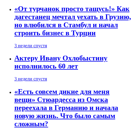
«От турчанок просто тащусь!» Как
дагестанец мечтал уехать в Грузию,
но влюбился в Стамбул и начал
строить бизнес в Турции
3 недели спустя
Актеру Ивану Охлобыстину
исполнилось 60 лет
3 недели спустя
«Есть совсем дикие для меня
вещи» Стюардесса из Омска
переехала в Германию и начала
новую жизнь. Что было самым
сложным?