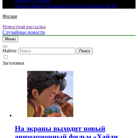
бизнес в Турции
Актеру Ивану Охлобыстину исполнилось 60 лет
Фильм
Новостная рассылка
Случайные новости
Меню
Найти:
Заголовки
На экраны выходит новый
анимационный фильм «Хайди.