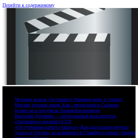
Перейти к содержимому
10 августа, 2026
Человек вождя. Он привил Украине мову и строил
Москву руками зэков. Как слепая вера в Сталина
вознесла и погубила Лазаря Кагановича
Василий Дегтярев — легендарный конструктор
стрелкового оружия СССР
«От турчанок просто тащусь!» Как дагестанец мечтал
уехать в Грузию, но влюбился в Стамбул и начал строить