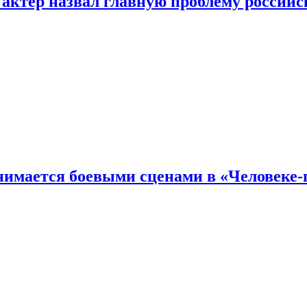
 актер назвал главную проблему российс
имается боевыми сценами в «Человеке-