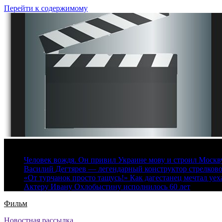
Перейти к содержимому
8 августа, 2026
Человек вождя. Он привил Украине мову и строил Москву 
Василий Дегтярев — легендарный конструктор стрелков
«От турчанок просто тащусь!» Как дагестанец мечтал уех
Актеру Ивану Охлобыстину исполнилось 60 лет
Фильм
Новостная рассылка