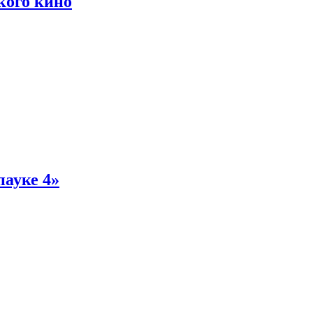
кого кино
пауке 4»