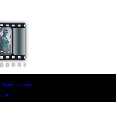
Лазаря Кагановича
урции