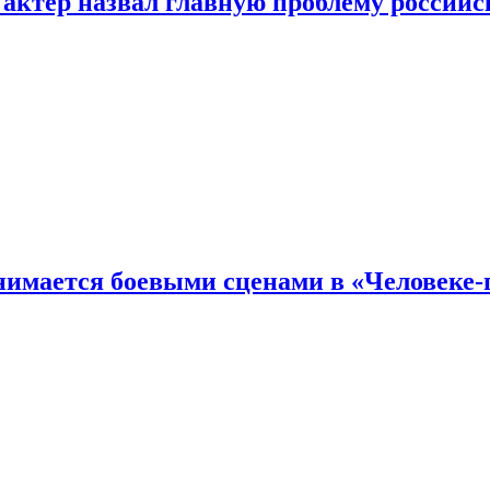
 актер назвал главную проблему российс
имается боевыми сценами в «Человеке-