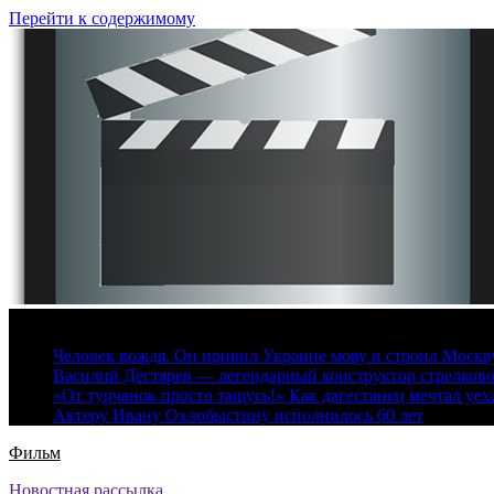
Перейти к содержимому
5 августа, 2026
Человек вождя. Он привил Украине мову и строил Москву 
Василий Дегтярев — легендарный конструктор стрелков
«От турчанок просто тащусь!» Как дагестанец мечтал уех
Актеру Ивану Охлобыстину исполнилось 60 лет
Фильм
Новостная рассылка