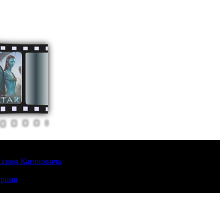
Лазаря Кагановича
урции