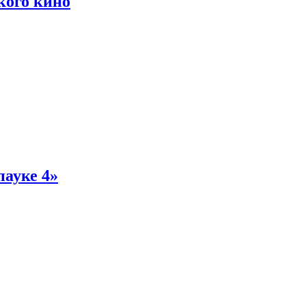
кого кино
пауке 4»