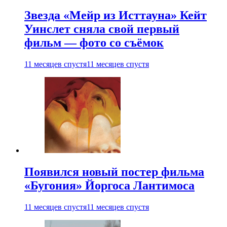
Звезда «Мейр из Исттауна» Кейт
Уинслет сняла свой первый
фильм — фото со съёмок
11 месяцев спустя
11 месяцев спустя
Появился новый постер фильма
«Бугония» Йоргоса Лантимоса
11 месяцев спустя
11 месяцев спустя