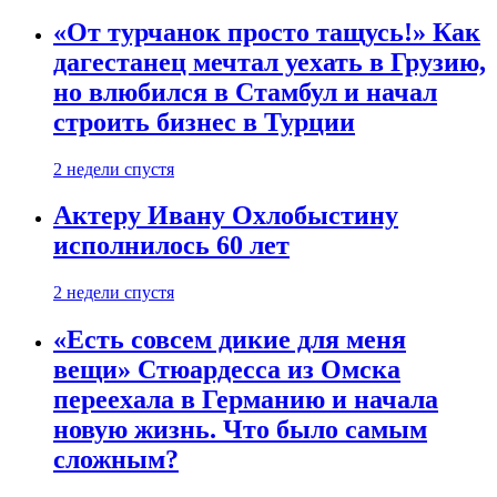
«От турчанок просто тащусь!» Как
дагестанец мечтал уехать в Грузию,
но влюбился в Стамбул и начал
строить бизнес в Турции
2 недели спустя
Актеру Ивану Охлобыстину
исполнилось 60 лет
2 недели спустя
«Есть совсем дикие для меня
вещи» Стюардесса из Омска
переехала в Германию и начала
новую жизнь. Что было самым
сложным?