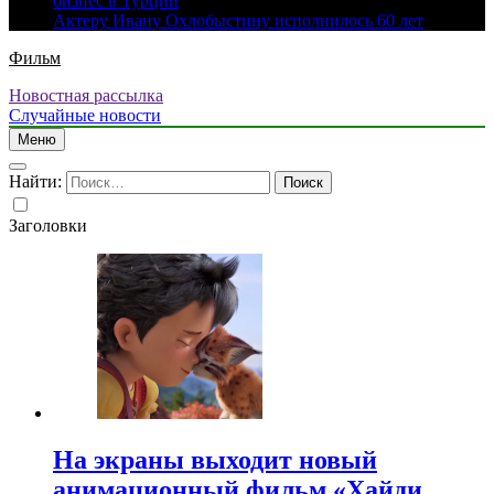
бизнес в Турции
Актеру Ивану Охлобыстину исполнилось 60 лет
Фильм
Новостная рассылка
Случайные новости
Меню
Найти:
Заголовки
На экраны выходит новый
анимационный фильм «Хайди.