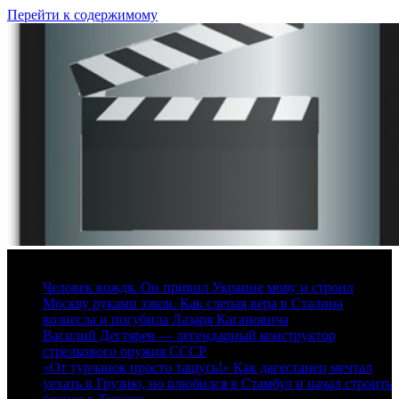
Перейти к содержимому
8 августа, 2026
Человек вождя. Он привил Украине мову и строил
Москву руками зэков. Как слепая вера в Сталина
вознесла и погубила Лазаря Кагановича
Василий Дегтярев — легендарный конструктор
стрелкового оружия СССР
«От турчанок просто тащусь!» Как дагестанец мечтал
уехать в Грузию, но влюбился в Стамбул и начал строить