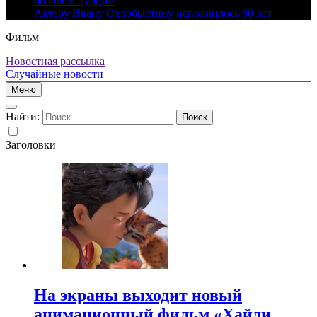
бизнес в Турции
Актеру Ивану Охлобыстину исполнилось 60 лет
Фильм
Новостная рассылка
Случайные новости
Меню
Найти:
Заголовки
На экраны выходит новый
анимационный фильм «Хайди.