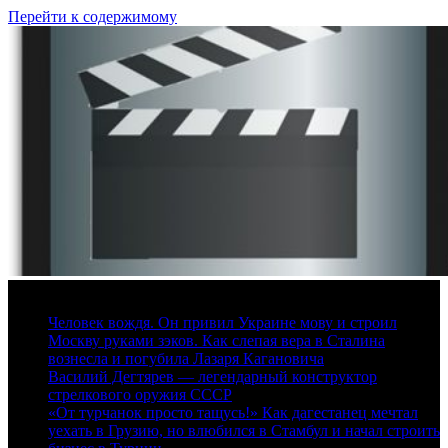
Перейти к содержимому
9 августа, 2026
Человек вождя. Он привил Украине мову и строил
Москву руками зэков. Как слепая вера в Сталина
вознесла и погубила Лазаря Кагановича
Василий Дегтярев — легендарный конструктор
стрелкового оружия СССР
«От турчанок просто тащусь!» Как дагестанец мечтал
уехать в Грузию, но влюбился в Стамбул и начал строить