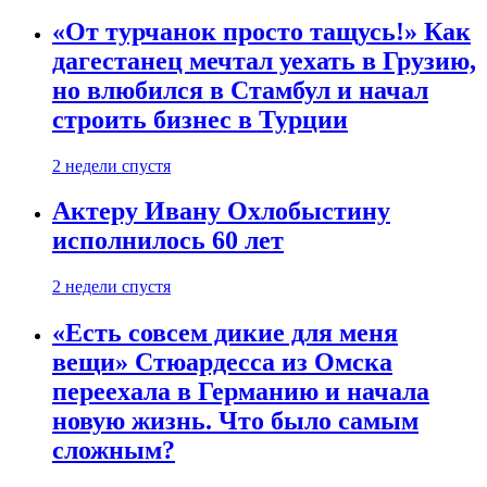
«От турчанок просто тащусь!» Как
дагестанец мечтал уехать в Грузию,
но влюбился в Стамбул и начал
строить бизнес в Турции
2 недели спустя
Актеру Ивану Охлобыстину
исполнилось 60 лет
2 недели спустя
«Есть совсем дикие для меня
вещи» Стюардесса из Омска
переехала в Германию и начала
новую жизнь. Что было самым
сложным?