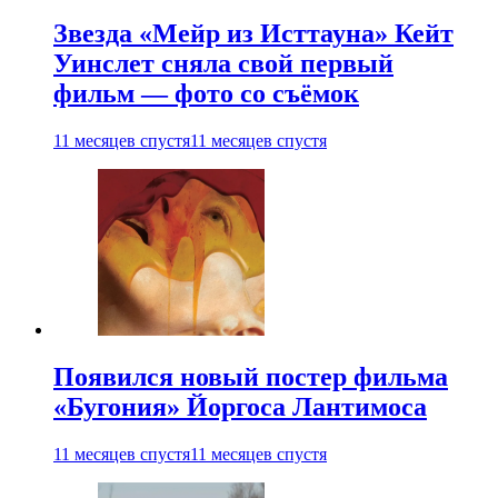
Звезда «Мейр из Исттауна» Кейт
Уинслет сняла свой первый
фильм — фото со съёмок
11 месяцев спустя
11 месяцев спустя
Появился новый постер фильма
«Бугония» Йоргоса Лантимоса
11 месяцев спустя
11 месяцев спустя