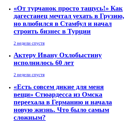
«От турчанок просто тащусь!» Как
дагестанец мечтал уехать в Грузию,
но влюбился в Стамбул и начал
строить бизнес в Турции
2 недели спустя
Актеру Ивану Охлобыстину
исполнилось 60 лет
2 недели спустя
«Есть совсем дикие для меня
вещи» Стюардесса из Омска
переехала в Германию и начала
новую жизнь. Что было самым
сложным?