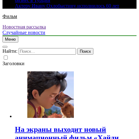
бизнес в Турции
Актеру Ивану Охлобыстину исполнилось 60 лет
Фильм
Новостная рассылка
Случайные новости
Меню
Найти:
Заголовки
На экраны выходит новый
анимационный фильм «Хайди.