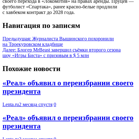
своего перехода в «Локомотив» на правах аренды. Пруцев —
футболист «Спартака», ранее красно-белые продлили
с хавбеком контракт до 2028 года.
Навигация по записям
Предыдущая:
Журналиста Вышинского похоронили
на Троекуровском кладбище
Далее:
Блогер MrBeast завершил съёмки второго сезона
шоу «Игры Биста» с призовым в $ 5 млн
Похожие новости
«Реал» объявил о переизбрании своего
президента
Lenta.ru
2 месяца спустя
0
«Реал» объявил о переизбрании своего
президента