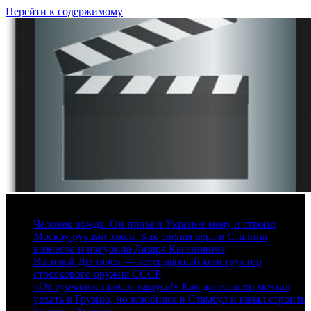
Перейти к содержимому
7 августа, 2026
Человек вождя. Он привил Украине мову и строил
Москву руками зэков. Как слепая вера в Сталина
вознесла и погубила Лазаря Кагановича
Василий Дегтярев — легендарный конструктор
стрелкового оружия СССР
«От турчанок просто тащусь!» Как дагестанец мечтал
уехать в Грузию, но влюбился в Стамбул и начал строить