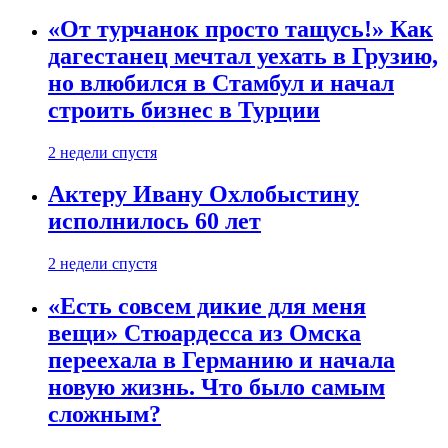
«От турчанок просто тащусь!» Как
дагестанец мечтал уехать в Грузию,
но влюбился в Стамбул и начал
строить бизнес в Турции
2 недели спустя
Актеру Ивану Охлобыстину
исполнилось 60 лет
2 недели спустя
«Есть совсем дикие для меня
вещи» Стюардесса из Омска
переехала в Германию и начала
новую жизнь. Что было самым
сложным?