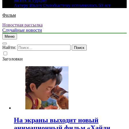
бизнес в Турции
Актеру Ивану Охлобыстину исполнилось 60 лет
Фильм
Новостная рассылка
Случайные новости
Меню
Найти:
Заголовки
На экраны выходит новый
анимационный фильм «Хайди.