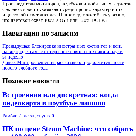
Производители мониторов, ноутбуков и мобильных гаджетов
с экранами часто указывают среди прочих характеристик
и цветовой охват дисплея. Например, может быть указано,
что цветовой охват 100% sRGB или 120% DCI-P3.
Навигация по записям
Предыдущая:
Блокировка иностранных хостингов и конь
на водороде: самые интересные новости техники и науки
за неделю
Далее:
Минпросвещения рассказало о продолжительности
нового учебного года
Похожие новости
Встроенная или дискретная: когда
видеокарта в ноутбуке лишняя
Рамблер
1 месяц спустя
0
ПК по цене Steam Machine: что собрать