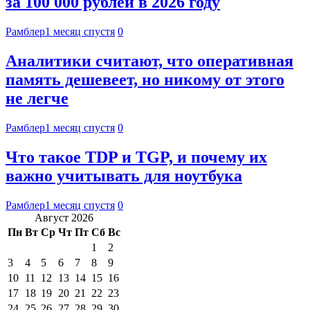
за 100 000 рублей в 2026 году
Рамблер
1 месяц спустя
0
Аналитики считают, что оперативная
память дешевеет, но никому от этого
не легче
Рамблер
1 месяц спустя
0
Что такое TDP и TGP, и почему их
важно учитывать для ноутбука
Рамблер
1 месяц спустя
0
Август 2026
Пн
Вт
Ср
Чт
Пт
Сб
Вс
1
2
3
4
5
6
7
8
9
10
11
12
13
14
15
16
17
18
19
20
21
22
23
24
25
26
27
28
29
30