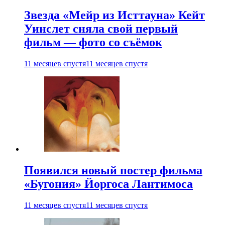
Звезда «Мейр из Исттауна» Кейт
Уинслет сняла свой первый
фильм — фото со съёмок
11 месяцев спустя
11 месяцев спустя
Появился новый постер фильма
«Бугония» Йоргоса Лантимоса
11 месяцев спустя
11 месяцев спустя