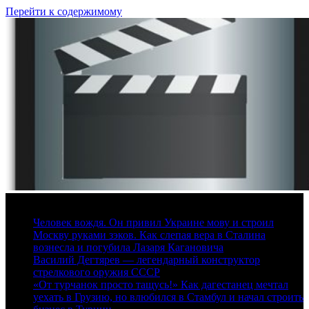
Перейти к содержимому
7 августа, 2026
Человек вождя. Он привил Украине мову и строил
Москву руками зэков. Как слепая вера в Сталина
вознесла и погубила Лазаря Кагановича
Василий Дегтярев — легендарный конструктор
стрелкового оружия СССР
«От турчанок просто тащусь!» Как дагестанец мечтал
уехать в Грузию, но влюбился в Стамбул и начал строить