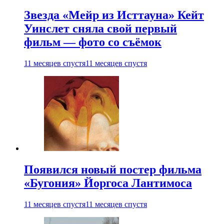
Звезда «Мейр из Исттауна» Кейт
Уинслет сняла свой первый
фильм — фото со съёмок
11 месяцев спустя
11 месяцев спустя
Появился новый постер фильма
«Бугония» Йоргоса Лантимоса
11 месяцев спустя
11 месяцев спустя