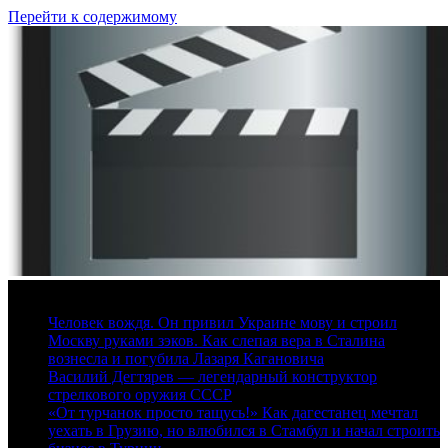
Перейти к содержимому
7 августа, 2026
Человек вождя. Он привил Украине мову и строил
Москву руками зэков. Как слепая вера в Сталина
вознесла и погубила Лазаря Кагановича
Василий Дегтярев — легендарный конструктор
стрелкового оружия СССР
«От турчанок просто тащусь!» Как дагестанец мечтал
уехать в Грузию, но влюбился в Стамбул и начал строить