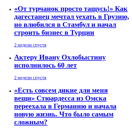
«От турчанок просто тащусь!» Как
дагестанец мечтал уехать в Грузию,
но влюбился в Стамбул и начал
строить бизнес в Турции
2 недели спустя
Актеру Ивану Охлобыстину
исполнилось 60 лет
2 недели спустя
«Есть совсем дикие для меня
вещи» Стюардесса из Омска
переехала в Германию и начала
новую жизнь. Что было самым
сложным?