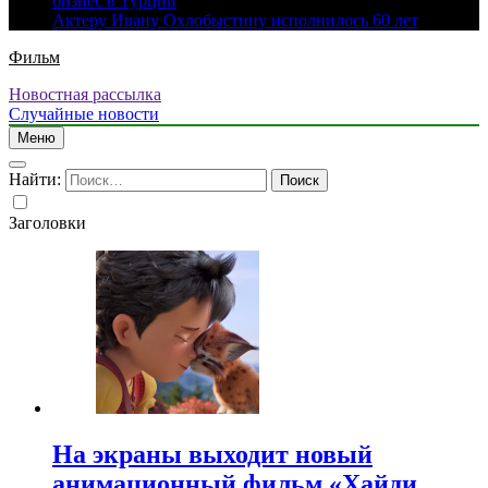
бизнес в Турции
Актеру Ивану Охлобыстину исполнилось 60 лет
Фильм
Новостная рассылка
Случайные новости
Меню
Найти:
Заголовки
На экраны выходит новый
анимационный фильм «Хайди.