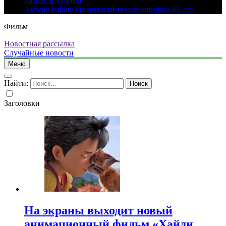
бизнес в Турции
Актеру Ивану Охлобыстину исполнилось 60 лет
Фильм
Новостная рассылка
Случайные новости
Меню
Найти:
Заголовки
На экраны выходит новый
анимационный фильм «Хайди.