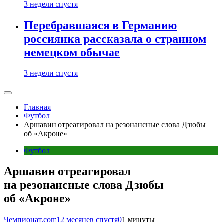
3 недели спустя
Перебравшаяся в Германию
россиянка рассказала о странном
немецком обычае
3 недели спустя
Главная
Футбол
Аршавин отреагировал на резонансные слова Дзюбы
об «Акроне»
Футбол
Аршавин отреагировал
на резонансные слова Дзюбы
об «Акроне»
Чемпионат.com
12 месяцев спустя
0
1 минуты