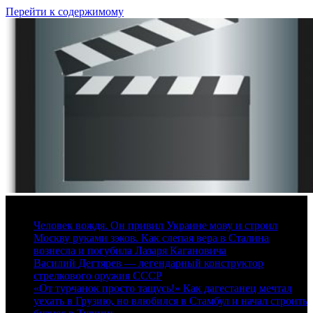
Перейти к содержимому
10 августа, 2026
Человек вождя. Он привил Украине мову и строил
Москву руками зэков. Как слепая вера в Сталина
вознесла и погубила Лазаря Кагановича
Василий Дегтярев — легендарный конструктор
стрелкового оружия СССР
«От турчанок просто тащусь!» Как дагестанец мечтал
уехать в Грузию, но влюбился в Стамбул и начал строить