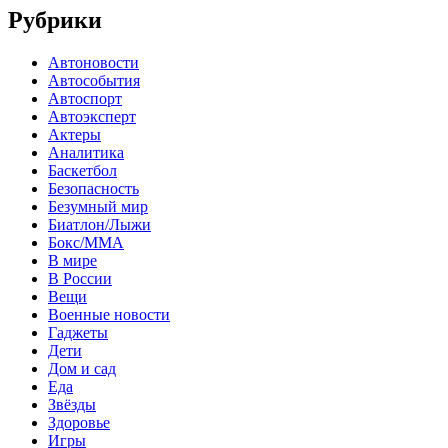
Рубрики
Автоновости
Автособытия
Автоспорт
Автоэксперт
Актеры
Аналитика
Баскетбол
Безопасность
Безумный мир
Биатлон/Лыжи
Бокс/MMA
В мире
В России
Вещи
Военные новости
Гаджеты
Дети
Дом и сад
Еда
Звёзды
Здоровье
Игры