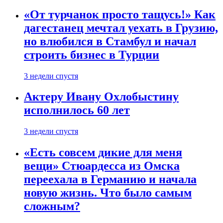
«От турчанок просто тащусь!» Как
дагестанец мечтал уехать в Грузию,
но влюбился в Стамбул и начал
строить бизнес в Турции
3 недели спустя
Актеру Ивану Охлобыстину
исполнилось 60 лет
3 недели спустя
«Есть совсем дикие для меня
вещи» Стюардесса из Омска
переехала в Германию и начала
новую жизнь. Что было самым
сложным?