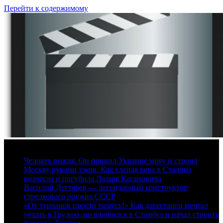
Перейти к содержимому
8 августа, 2026
Человек вождя. Он привил Украине мову и строил
Москву руками зэков. Как слепая вера в Сталина
вознесла и погубила Лазаря Кагановича
Василий Дегтярев — легендарный конструктор
стрелкового оружия СССР
«От турчанок просто тащусь!» Как дагестанец мечтал
уехать в Грузию, но влюбился в Стамбул и начал строить