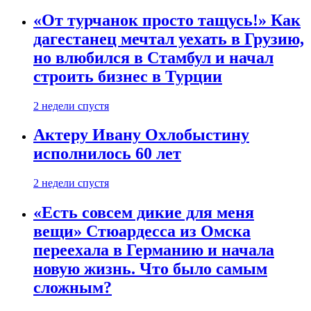
«От турчанок просто тащусь!» Как
дагестанец мечтал уехать в Грузию,
но влюбился в Стамбул и начал
строить бизнес в Турции
2 недели спустя
Актеру Ивану Охлобыстину
исполнилось 60 лет
2 недели спустя
«Есть совсем дикие для меня
вещи» Стюардесса из Омска
переехала в Германию и начала
новую жизнь. Что было самым
сложным?