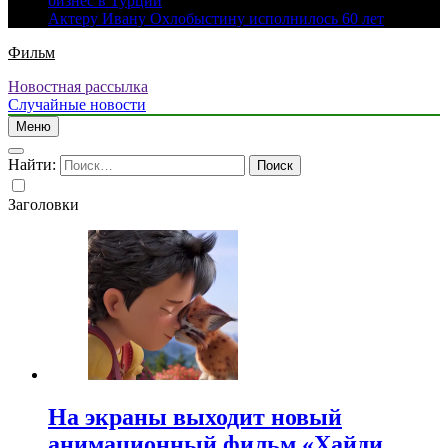
бизнес в Турции
Актеру Ивану Охлобыстину исполнилось 60 лет
Фильм
Новостная рассылка
Случайные новости
Меню
Найти:
Заголовки
На экраны выходит новый
анимационный фильм «Хайди.