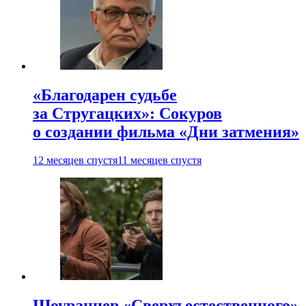
«Благодарен судьбе
за Стругацких»: Сокуров
о создании фильма «Дни затмения»
12 месяцев спустя
11 месяцев спустя
Шоураннер «Сверхъестественного»