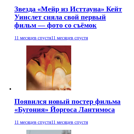
Звезда «Мейр из Исттауна» Кейт
Уинслет сняла свой первый
фильм — фото со съёмок
11 месяцев спустя
11 месяцев спустя
Появился новый постер фильма
«Бугония» Йоргоса Лантимоса
11 месяцев спустя
11 месяцев спустя