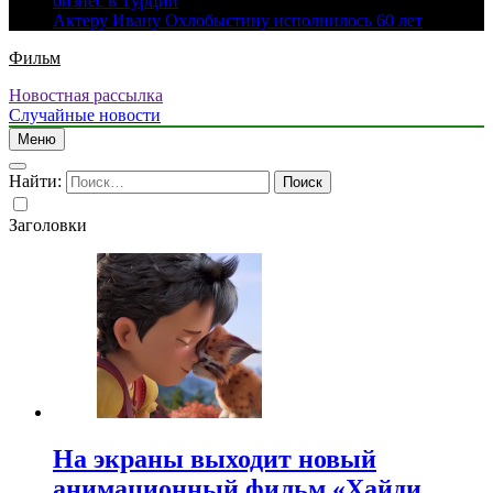
бизнес в Турции
Актеру Ивану Охлобыстину исполнилось 60 лет
Фильм
Новостная рассылка
Случайные новости
Меню
Найти:
Заголовки
На экраны выходит новый
анимационный фильм «Хайди.