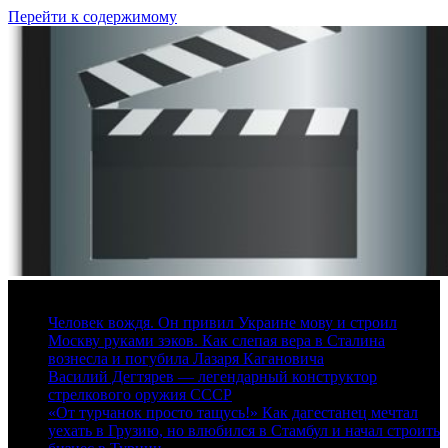
Перейти к содержимому
7 августа, 2026
Человек вождя. Он привил Украине мову и строил
Москву руками зэков. Как слепая вера в Сталина
вознесла и погубила Лазаря Кагановича
Василий Дегтярев — легендарный конструктор
стрелкового оружия СССР
«От турчанок просто тащусь!» Как дагестанец мечтал
уехать в Грузию, но влюбился в Стамбул и начал строить