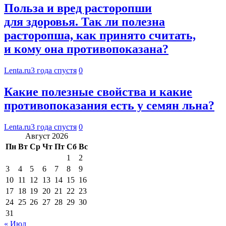
Польза и вред расторопши
для здоровья. Так ли полезна
расторопша, как принято считать,
и кому она противопоказана?
Lenta.ru
3 года спустя
0
Какие полезные свойства и какие
противопоказания есть у семян льна?
Lenta.ru
3 года спустя
0
Август 2026
Пн
Вт
Ср
Чт
Пт
Сб
Вс
1
2
3
4
5
6
7
8
9
10
11
12
13
14
15
16
17
18
19
20
21
22
23
24
25
26
27
28
29
30
31
« Июл