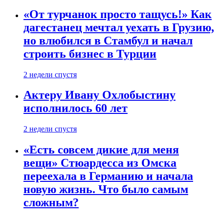
«От турчанок просто тащусь!» Как
дагестанец мечтал уехать в Грузию,
но влюбился в Стамбул и начал
строить бизнес в Турции
2 недели спустя
Актеру Ивану Охлобыстину
исполнилось 60 лет
2 недели спустя
«Есть совсем дикие для меня
вещи» Стюардесса из Омска
переехала в Германию и начала
новую жизнь. Что было самым
сложным?