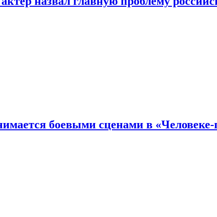
 актер назвал главную проблему российс
имается боевыми сценами в «Человеке-