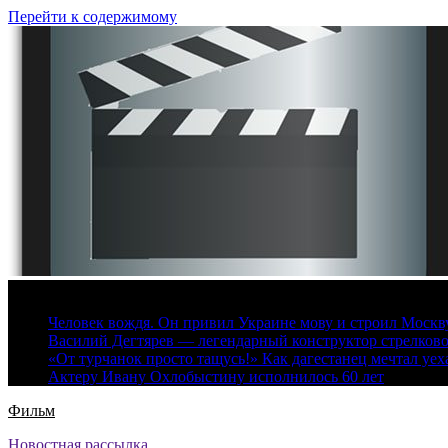
Перейти к содержимому
8 августа, 2026
Человек вождя. Он привил Украине мову и строил Москву 
Василий Дегтярев — легендарный конструктор стрелков
«От турчанок просто тащусь!» Как дагестанец мечтал уех
Актеру Ивану Охлобыстину исполнилось 60 лет
Фильм
Новостная рассылка