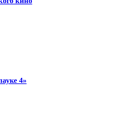
кого кино
пауке 4»