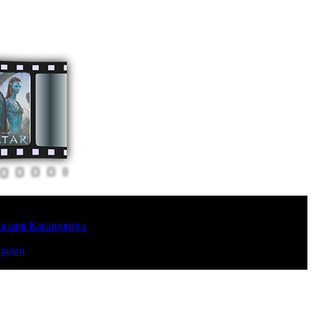
Лазаря Кагановича
урции