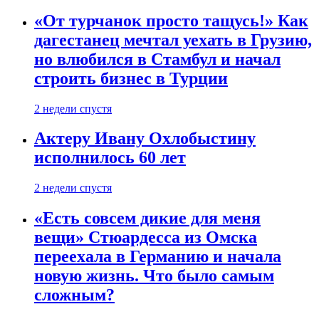
«От турчанок просто тащусь!» Как
дагестанец мечтал уехать в Грузию,
но влюбился в Стамбул и начал
строить бизнес в Турции
2 недели спустя
Актеру Ивану Охлобыстину
исполнилось 60 лет
2 недели спустя
«Есть совсем дикие для меня
вещи» Стюардесса из Омска
переехала в Германию и начала
новую жизнь. Что было самым
сложным?