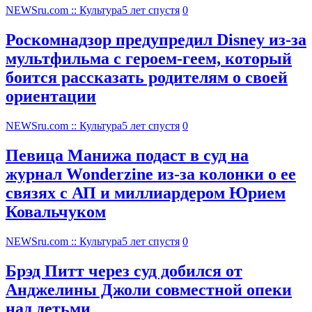
NEWSru.com :: Культура
5 лет спустя
0
Роскомнадзор предупредил Disney из-за
мультфильма c героем-геем, который
боится рассказать родителям о своей
ориентации
NEWSru.com :: Культура
5 лет спустя
0
Певица Манижа подаст в суд на
журнал Wonderzine из-за колонки о ее
связях с АП и миллиардером Юрием
Ковальчуком
NEWSru.com :: Культура
5 лет спустя
0
Брэд Питт через суд добился от
Анджелины Джоли совместной опеки
над детьми