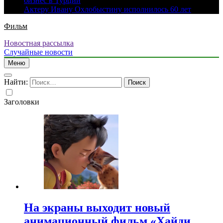
бизнес в Турции
Актеру Ивану Охлобыстину исполнилось 60 лет
Фильм
Новостная рассылка
Случайные новости
Меню
Найти:
Заголовки
На экраны выходит новый
анимационный фильм «Хайди.