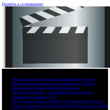
Перейти к содержимому
8 августа, 2026
Человек вождя. Он привил Украине мову и строил
Москву руками зэков. Как слепая вера в Сталина
вознесла и погубила Лазаря Кагановича
Василий Дегтярев — легендарный конструктор
стрелкового оружия СССР
«От турчанок просто тащусь!» Как дагестанец мечтал
уехать в Грузию, но влюбился в Стамбул и начал строить