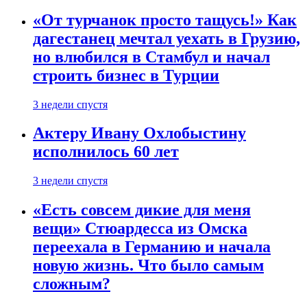
«От турчанок просто тащусь!» Как
дагестанец мечтал уехать в Грузию,
но влюбился в Стамбул и начал
строить бизнес в Турции
3 недели спустя
Актеру Ивану Охлобыстину
исполнилось 60 лет
3 недели спустя
«Есть совсем дикие для меня
вещи» Стюардесса из Омска
переехала в Германию и начала
новую жизнь. Что было самым
сложным?