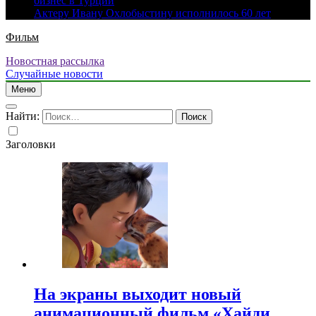
бизнес в Турции
Актеру Ивану Охлобыстину исполнилось 60 лет
Фильм
Новостная рассылка
Случайные новости
Меню
Найти:
Заголовки
На экраны выходит новый
анимационный фильм «Хайди.