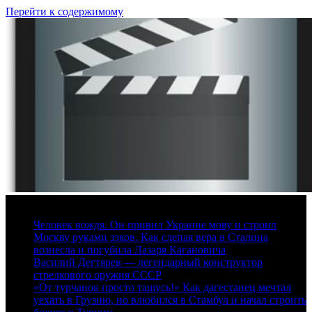
Перейти к содержимому
10 августа, 2026
Человек вождя. Он привил Украине мову и строил
Москву руками зэков. Как слепая вера в Сталина
вознесла и погубила Лазаря Кагановича
Василий Дегтярев — легендарный конструктор
стрелкового оружия СССР
«От турчанок просто тащусь!» Как дагестанец мечтал
уехать в Грузию, но влюбился в Стамбул и начал строить