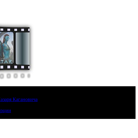
Лазаря Кагановича
урции