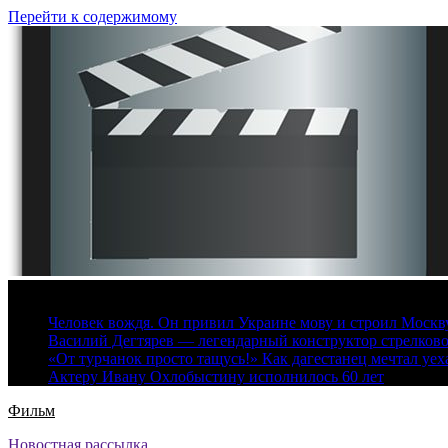
Перейти к содержимому
6 августа, 2026
Человек вождя. Он привил Украине мову и строил Москву 
Василий Дегтярев — легендарный конструктор стрелков
«От турчанок просто тащусь!» Как дагестанец мечтал уех
Актеру Ивану Охлобыстину исполнилось 60 лет
Фильм
Новостная рассылка