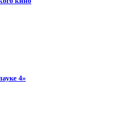
кого кино
пауке 4»