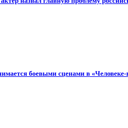
 актер назвал главную проблему российс
имается боевыми сценами в «Человеке-