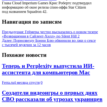
Глава Cloud Imperium Games Крис Робертс подтвердил
информацию об окне релиза спин-оффа Star Citizen
под названием Squadron 42.
Навигация по записям
Предыдущая:
Геймеры честно высказались о новом тизере
«Возвращения в Сайлент-Хилл» по Silent Hill 2
Далее:
Порнозвезду Бонни Блю обвинили во лжи о сексе
с тысячей мужчин за 12 часов
Похожие новости
Теперь и Perplexity выпустила ИИ-
ассистента для компьютеров Mac
Ferra.ru
4 месяца спустя
0
Создатели видеоигры о первых днях
СВО рассказали об угрозах украинцев