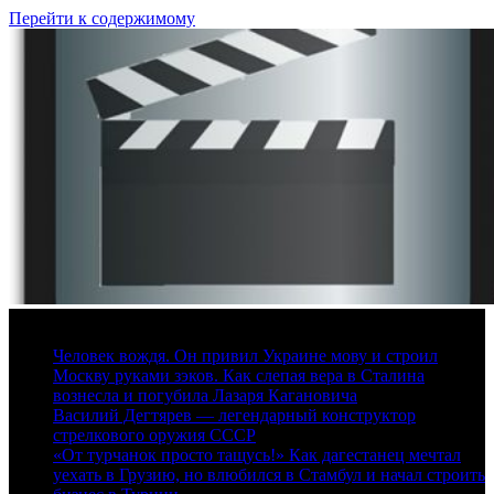
Перейти к содержимому
8 августа, 2026
Человек вождя. Он привил Украине мову и строил
Москву руками зэков. Как слепая вера в Сталина
вознесла и погубила Лазаря Кагановича
Василий Дегтярев — легендарный конструктор
стрелкового оружия СССР
«От турчанок просто тащусь!» Как дагестанец мечтал
уехать в Грузию, но влюбился в Стамбул и начал строить