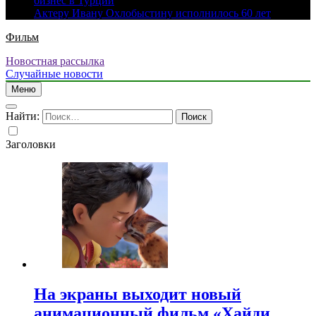
бизнес в Турции
Актеру Ивану Охлобыстину исполнилось 60 лет
Фильм
Новостная рассылка
Случайные новости
Меню
Найти:
Заголовки
На экраны выходит новый
анимационный фильм «Хайди.