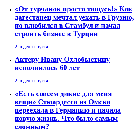
«От турчанок просто тащусь!» Как
дагестанец мечтал уехать в Грузию,
но влюбился в Стамбул и начал
строить бизнес в Турции
2 недели спустя
Актеру Ивану Охлобыстину
исполнилось 60 лет
2 недели спустя
«Есть совсем дикие для меня
вещи» Стюардесса из Омска
переехала в Германию и начала
новую жизнь. Что было самым
сложным?