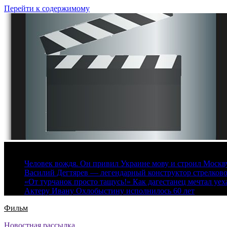
Перейти к содержимому
6 августа, 2026
Человек вождя. Он привил Украине мову и строил Москву 
Василий Дегтярев — легендарный конструктор стрелков
«От турчанок просто тащусь!» Как дагестанец мечтал уех
Актеру Ивану Охлобыстину исполнилось 60 лет
Фильм
Новостная рассылка