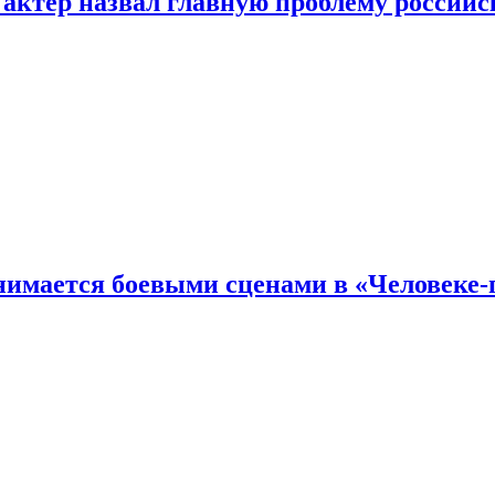
 актер назвал главную проблему российс
имается боевыми сценами в «Человеке-