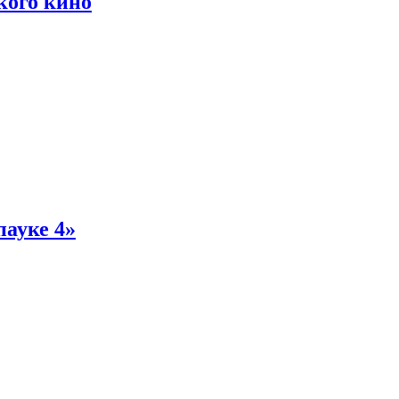
кого кино
пауке 4»