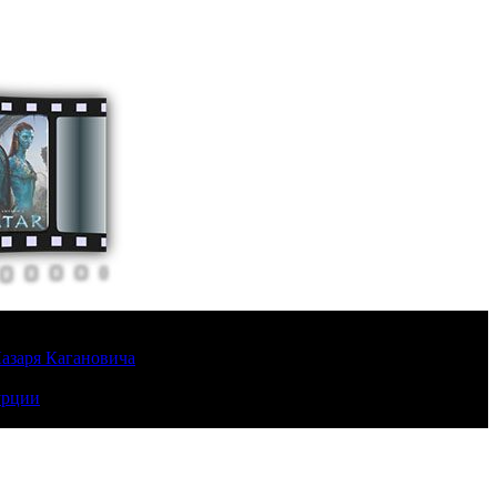
Лазаря Кагановича
урции