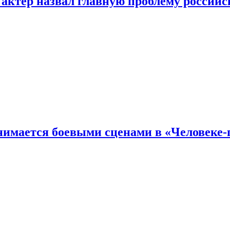
 актер назвал главную проблему российс
имается боевыми сценами в «Человеке-