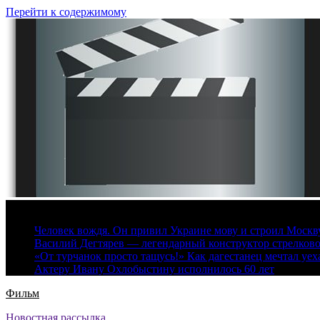
Перейти к содержимому
7 августа, 2026
Человек вождя. Он привил Украине мову и строил Москву 
Василий Дегтярев — легендарный конструктор стрелков
«От турчанок просто тащусь!» Как дагестанец мечтал уех
Актеру Ивану Охлобыстину исполнилось 60 лет
Фильм
Новостная рассылка