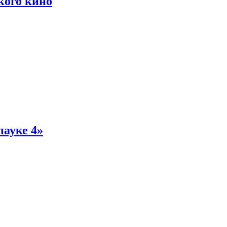
кого кино
пауке 4»