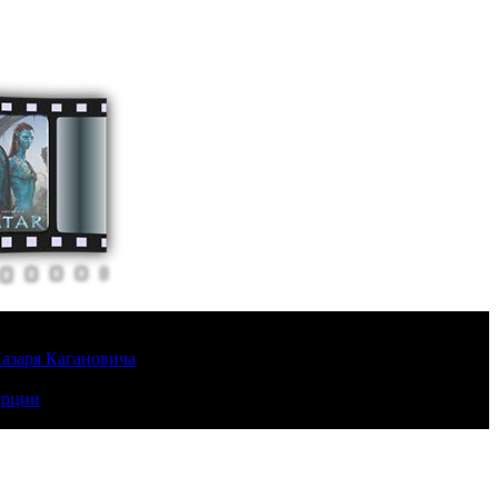
Лазаря Кагановича
урции