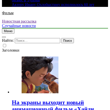
бизнес в Турции
Актеру Ивану Охлобыстину исполнилось 60 лет
Фильм
Новостная рассылка
Случайные новости
Меню
Найти:
Заголовки
На экраны выходит новый
анимационный фильм «Хайди.