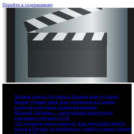
Перейти к содержимому
9 августа, 2026
Человек вождя. Он привил Украине мову и строил
Москву руками зэков. Как слепая вера в Сталина
вознесла и погубила Лазаря Кагановича
Василий Дегтярев — легендарный конструктор
стрелкового оружия СССР
«От турчанок просто тащусь!» Как дагестанец мечтал
уехать в Грузию, но влюбился в Стамбул и начал строить