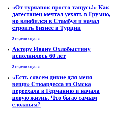
«От турчанок просто тащусь!» Как
дагестанец мечтал уехать в Грузию,
но влюбился в Стамбул и начал
строить бизнес в Турции
2 недели спустя
Актеру Ивану Охлобыстину
исполнилось 60 лет
2 недели спустя
«Есть совсем дикие для меня
вещи» Стюардесса из Омска
переехала в Германию и начала
новую жизнь. Что было самым
сложным?