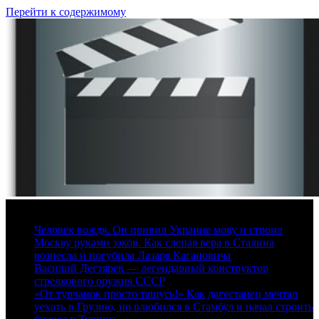
Перейти к содержимому
7 августа, 2026
Человек вождя. Он привил Украине мову и строил
Москву руками зэков. Как слепая вера в Сталина
вознесла и погубила Лазаря Кагановича
Василий Дегтярев — легендарный конструктор
стрелкового оружия СССР
«От турчанок просто тащусь!» Как дагестанец мечтал
уехать в Грузию, но влюбился в Стамбул и начал строить