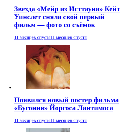
Звезда «Мейр из Исттауна» Кейт
Уинслет сняла свой первый
фильм — фото со съёмок
11 месяцев спустя
11 месяцев спустя
Появился новый постер фильма
«Бугония» Йоргоса Лантимоса
11 месяцев спустя
11 месяцев спустя