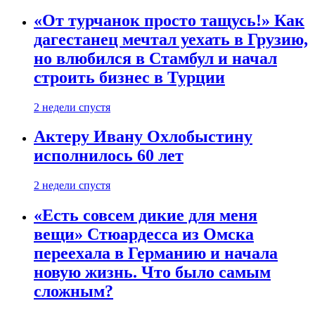
«От турчанок просто тащусь!» Как
дагестанец мечтал уехать в Грузию,
но влюбился в Стамбул и начал
строить бизнес в Турции
2 недели спустя
Актеру Ивану Охлобыстину
исполнилось 60 лет
2 недели спустя
«Есть совсем дикие для меня
вещи» Стюардесса из Омска
переехала в Германию и начала
новую жизнь. Что было самым
сложным?