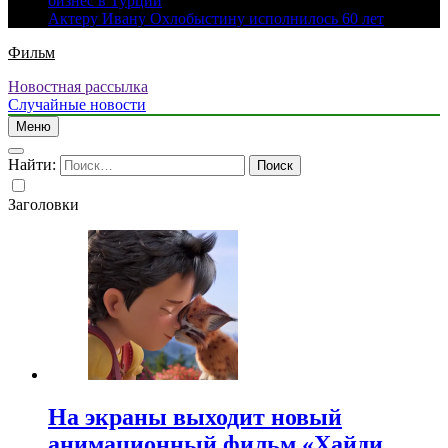
бизнес в Турции
Актеру Ивану Охлобыстину исполнилось 60 лет
Фильм
Новостная рассылка
Случайные новости
Меню
Найти:
Заголовки
На экраны выходит новый
анимационный фильм «Хайди.