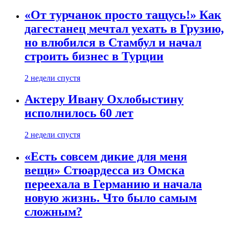
«От турчанок просто тащусь!» Как
дагестанец мечтал уехать в Грузию,
но влюбился в Стамбул и начал
строить бизнес в Турции
2 недели спустя
Актеру Ивану Охлобыстину
исполнилось 60 лет
2 недели спустя
«Есть совсем дикие для меня
вещи» Стюардесса из Омска
переехала в Германию и начала
новую жизнь. Что было самым
сложным?