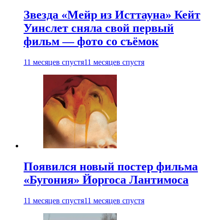
Звезда «Мейр из Исттауна» Кейт
Уинслет сняла свой первый
фильм — фото со съёмок
11 месяцев спустя
11 месяцев спустя
Появился новый постер фильма
«Бугония» Йоргоса Лантимоса
11 месяцев спустя
11 месяцев спустя