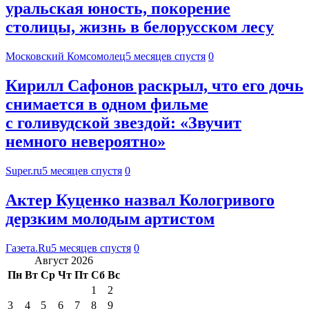
уральская юность, покорение
столицы, жизнь в белорусском лесу
Московский Комсомолец
5 месяцев спустя
0
Кирилл Сафонов раскрыл, что его дочь
снимается в одном фильме
с голивудской звездой: «Звучит
немного невероятно»
Super.ru
5 месяцев спустя
0
Актер Куценко назвал Кологривого
дерзким молодым артистом
Газета.Ru
5 месяцев спустя
0
Август 2026
Пн
Вт
Ср
Чт
Пт
Сб
Вс
1
2
3
4
5
6
7
8
9