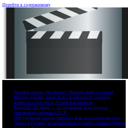
Перейти к содержимому
7 августа, 2026
Человек вождя. Он привил Украине мову и строил
Москву руками зэков. Как слепая вера в Сталина
вознесла и погубила Лазаря Кагановича
Василий Дегтярев — легендарный конструктор
стрелкового оружия СССР
«От турчанок просто тащусь!» Как дагестанец мечтал
уехать в Грузию, но влюбился в Стамбул и начал строить