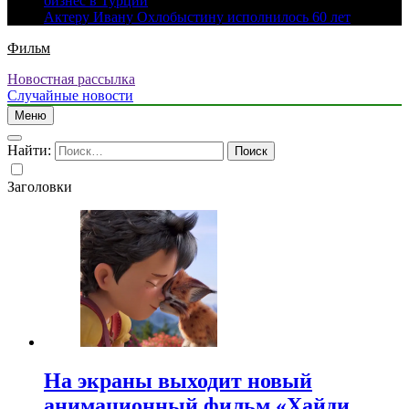
бизнес в Турции
Актеру Ивану Охлобыстину исполнилось 60 лет
Фильм
Новостная рассылка
Случайные новости
Меню
Найти:
Заголовки
На экраны выходит новый
анимационный фильм «Хайди.