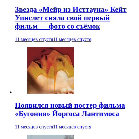
Звезда «Мейр из Исттауна» Кейт
Уинслет сняла свой первый
фильм — фото со съёмок
11 месяцев спустя
11 месяцев спустя
Появился новый постер фильма
«Бугония» Йоргоса Лантимоса
11 месяцев спустя
11 месяцев спустя