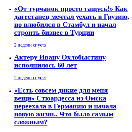
«От турчанок просто тащусь!» Как
дагестанец мечтал уехать в Грузию,
но влюбился в Стамбул и начал
строить бизнес в Турции
2 недели спустя
Актеру Ивану Охлобыстину
исполнилось 60 лет
2 недели спустя
«Есть совсем дикие для меня
вещи» Стюардесса из Омска
переехала в Германию и начала
новую жизнь. Что было самым
сложным?