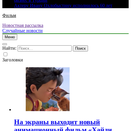
бизнес в Турции
Актеру Ивану Охлобыстину исполнилось 60 лет
Фильм
Новостная рассылка
Случайные новости
Меню
Найти:
Заголовки
На экраны выходит новый
анимационный фильм «Хайди.