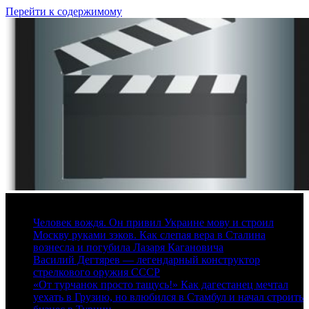
Перейти к содержимому
7 августа, 2026
Человек вождя. Он привил Украине мову и строил
Москву руками зэков. Как слепая вера в Сталина
вознесла и погубила Лазаря Кагановича
Василий Дегтярев — легендарный конструктор
стрелкового оружия СССР
«От турчанок просто тащусь!» Как дагестанец мечтал
уехать в Грузию, но влюбился в Стамбул и начал строить