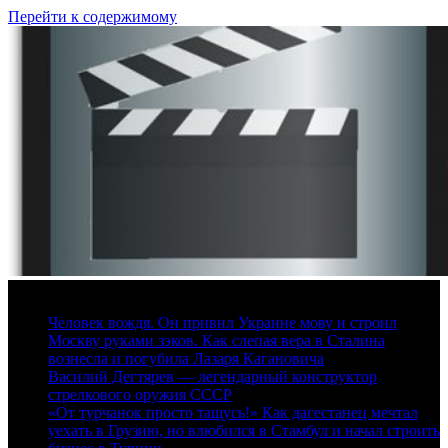
Перейти к содержимому
8 августа, 2026
Человек вождя. Он привил Украине мову и строил
Москву руками зэков. Как слепая вера в Сталина
вознесла и погубила Лазаря Кагановича
Василий Дегтярев — легендарный конструктор
стрелкового оружия СССР
«От турчанок просто тащусь!» Как дагестанец мечтал
уехать в Грузию, но влюбился в Стамбул и начал строить