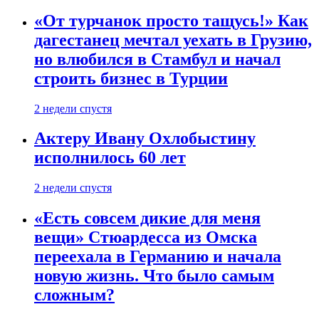
«От турчанок просто тащусь!» Как
дагестанец мечтал уехать в Грузию,
но влюбился в Стамбул и начал
строить бизнес в Турции
2 недели спустя
Актеру Ивану Охлобыстину
исполнилось 60 лет
2 недели спустя
«Есть совсем дикие для меня
вещи» Стюардесса из Омска
переехала в Германию и начала
новую жизнь. Что было самым
сложным?