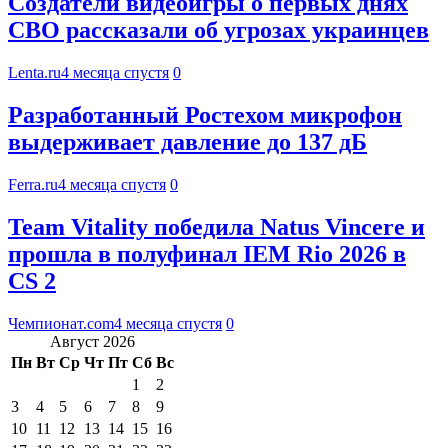
Создатели видеоигры о первых днях
СВО рассказали об угрозах украинцев
Lenta.ru
4 месяца спустя
0
Разработанный Ростехом микрофон
выдерживает давление до 137 дБ
Ferra.ru
4 месяца спустя
0
Team Vitality победила Natus Vincere и
прошла в полуфинал IEM Rio 2026 в
CS 2
Чемпионат.com
4 месяца спустя
0
Август 2026
Пн
Вт
Ср
Чт
Пт
Сб
Вс
1
2
3
4
5
6
7
8
9
10
11
12
13
14
15
16