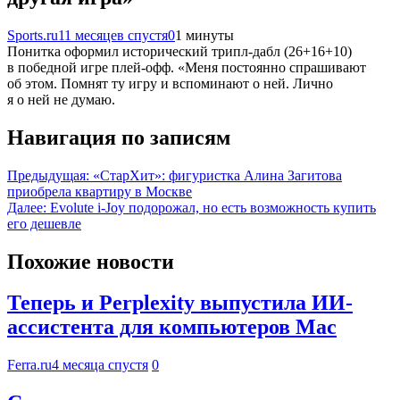
Sports.ru
11 месяцев спустя
0
1 минуты
Понитка оформил исторический трипл-дабл (26+16+10)
в победной игре плей-офф. «Меня постоянно спрашивают
об этом. Помнят ту игру и вспоминают о ней. Лично
я о ней не думаю.
Навигация по записям
Предыдущая:
«СтарХит»: фигуристка Алина Загитова
приобрела квартиру в Москве
Далее:
Evolute i-Joy подорожал, но есть возможность купить
его дешевле
Похожие новости
Теперь и Perplexity выпустила ИИ-
ассистента для компьютеров Mac
Ferra.ru
4 месяца спустя
0