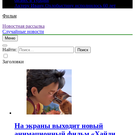
бизнес в Турции
Актеру Ивану Охлобыстину исполнилось 60 лет
Фильм
Новостная рассылка
Случайные новости
Меню
Найти:
Заголовки
На экраны выходит новый
анимационный фильм «Хайди.