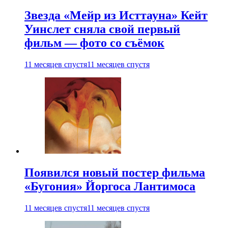
Звезда «Мейр из Исттауна» Кейт
Уинслет сняла свой первый
фильм — фото со съёмок
11 месяцев спустя
11 месяцев спустя
Появился новый постер фильма
«Бугония» Йоргоса Лантимоса
11 месяцев спустя
11 месяцев спустя