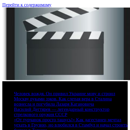
Перейти к содержимому
8 августа, 2026
Человек вождя. Он привил Украине мову и строил
Москву руками зэков. Как слепая вера в Сталина
вознесла и погубила Лазаря Кагановича
Василий Дегтярев — легендарный конструктор
стрелкового оружия СССР
«От турчанок просто тащусь!» Как дагестанец мечтал
уехать в Грузию, но влюбился в Стамбул и начал строить