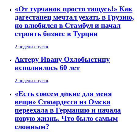
«От турчанок просто тащусь!» Как
дагестанец мечтал уехать в Грузию,
но влюбился в Стамбул и начал
строить бизнес в Турции
2 недели спустя
Актеру Ивану Охлобыстину
исполнилось 60 лет
2 недели спустя
«Есть совсем дикие для меня
вещи» Стюардесса из Омска
переехала в Германию и начала
новую жизнь. Что было самым
сложным?