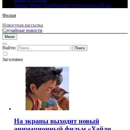
бизнес в Турции
Актеру Ивану Охлобыстину исполнилось 60 лет
Фильм
Новостная рассылка
Случайные новости
Меню
Найти:
Заголовки
На экраны выходит новый
анимационный фильм «Хайди.