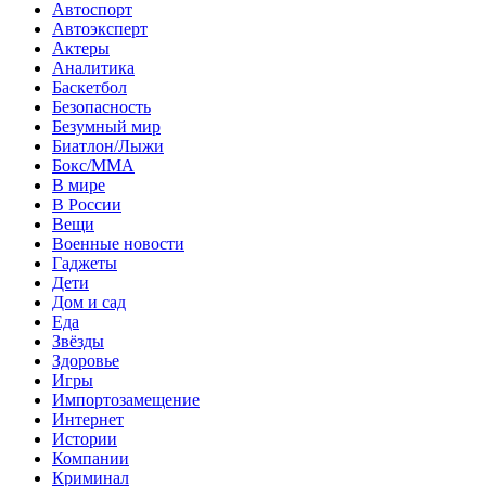
Автоспорт
Автоэксперт
Актеры
Аналитика
Баскетбол
Безопасность
Безумный мир
Биатлон/Лыжи
Бокс/MMA
В мире
В России
Вещи
Военные новости
Гаджеты
Дети
Дом и сад
Еда
Звёзды
Здоровье
Игры
Импортозамещение
Интернет
Истории
Компании
Криминал