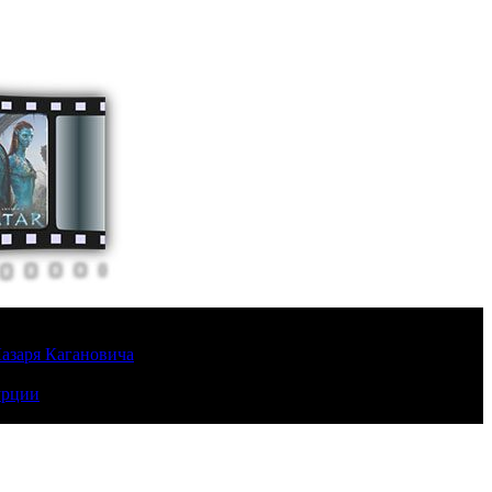
Лазаря Кагановича
урции