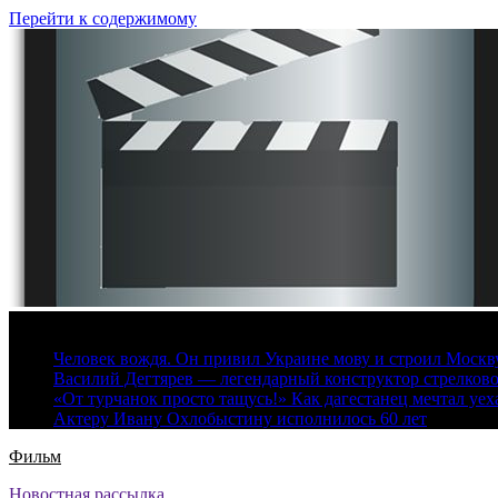
Перейти к содержимому
8 августа, 2026
Человек вождя. Он привил Украине мову и строил Москву 
Василий Дегтярев — легендарный конструктор стрелков
«От турчанок просто тащусь!» Как дагестанец мечтал уех
Актеру Ивану Охлобыстину исполнилось 60 лет
Фильм
Новостная рассылка