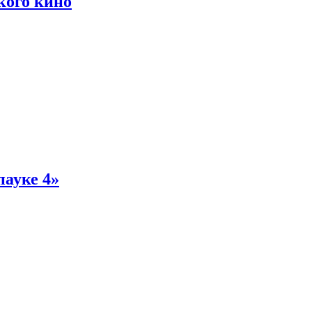
кого кино
пауке 4»