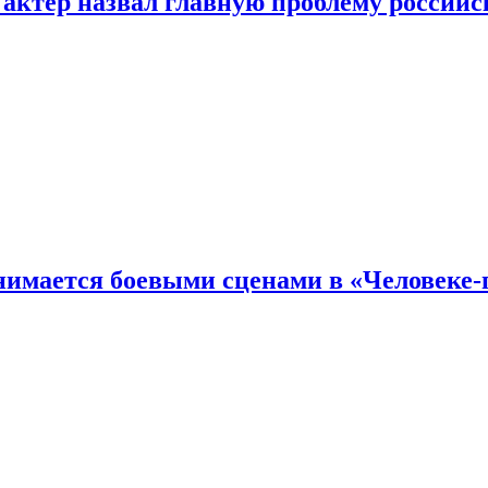
 актер назвал главную проблему российс
имается боевыми сценами в «Человеке-