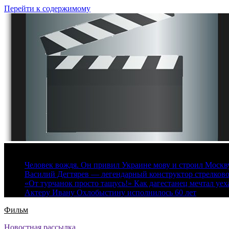
Перейти к содержимому
8 августа, 2026
Человек вождя. Он привил Украине мову и строил Москву 
Василий Дегтярев — легендарный конструктор стрелков
«От турчанок просто тащусь!» Как дагестанец мечтал уех
Актеру Ивану Охлобыстину исполнилось 60 лет
Фильм
Новостная рассылка