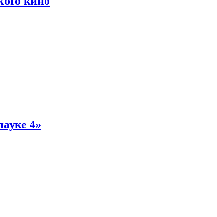
кого кино
пауке 4»