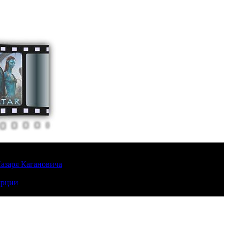
Лазаря Кагановича
урции