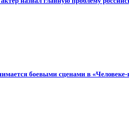
 актер назвал главную проблему российс
имается боевыми сценами в «Человеке-