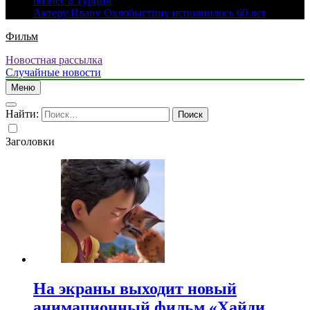
бизнес в Турции
Актеру Ивану Охлобыстину исполнилось 60 лет
Фильм
Новостная рассылка
Случайные новости
Меню
Найти:
Заголовки
На экраны выходит новый
анимационный фильм «Хайди.