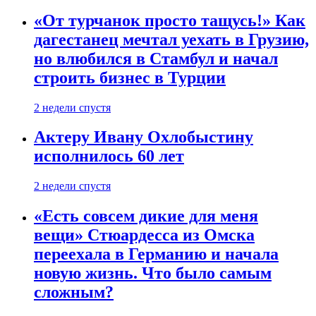
«От турчанок просто тащусь!» Как
дагестанец мечтал уехать в Грузию,
но влюбился в Стамбул и начал
строить бизнес в Турции
2 недели спустя
Актеру Ивану Охлобыстину
исполнилось 60 лет
2 недели спустя
«Есть совсем дикие для меня
вещи» Стюардесса из Омска
переехала в Германию и начала
новую жизнь. Что было самым
сложным?