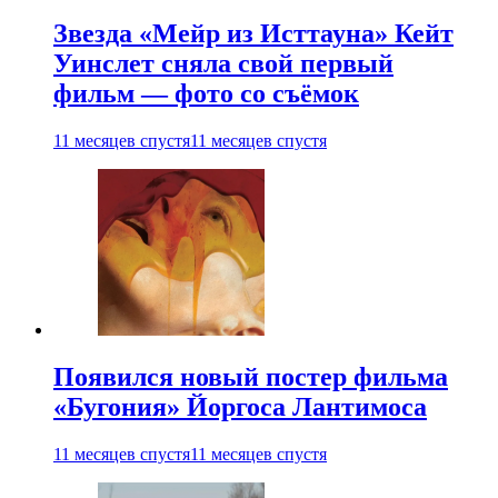
Звезда «Мейр из Исттауна» Кейт
Уинслет сняла свой первый
фильм — фото со съёмок
11 месяцев спустя
11 месяцев спустя
Появился новый постер фильма
«Бугония» Йоргоса Лантимоса
11 месяцев спустя
11 месяцев спустя