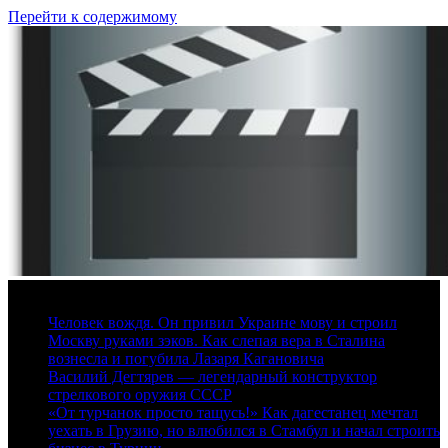
Перейти к содержимому
7 августа, 2026
Человек вождя. Он привил Украине мову и строил
Москву руками зэков. Как слепая вера в Сталина
вознесла и погубила Лазаря Кагановича
Василий Дегтярев — легендарный конструктор
стрелкового оружия СССР
«От турчанок просто тащусь!» Как дагестанец мечтал
уехать в Грузию, но влюбился в Стамбул и начал строить