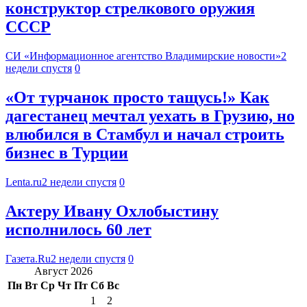
конструктор стрелкового оружия
СССР
СИ «Информационное агентство Владимирские новости»
2
недели спустя
0
«От турчанок просто тащусь!» Как
дагестанец мечтал уехать в Грузию, но
влюбился в Стамбул и начал строить
бизнес в Турции
Lenta.ru
2 недели спустя
0
Актеру Ивану Охлобыстину
исполнилось 60 лет
Газета.Ru
2 недели спустя
0
Август 2026
Пн
Вт
Ср
Чт
Пт
Сб
Вс
1
2