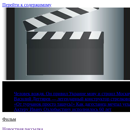
Перейти к содержимому
7 августа, 2026
Человек вождя. Он привил Украине мову и строил Москву 
Василий Дегтярев — легендарный конструктор стрелков
«От турчанок просто тащусь!» Как дагестанец мечтал уех
Актеру Ивану Охлобыстину исполнилось 60 лет
Фильм
Новостная рассылка