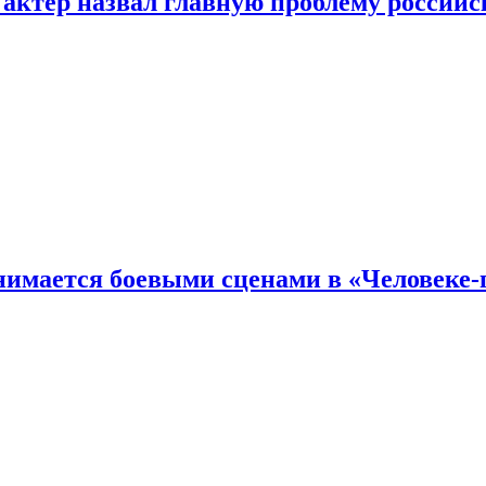
 актер назвал главную проблему российс
имается боевыми сценами в «Человеке-