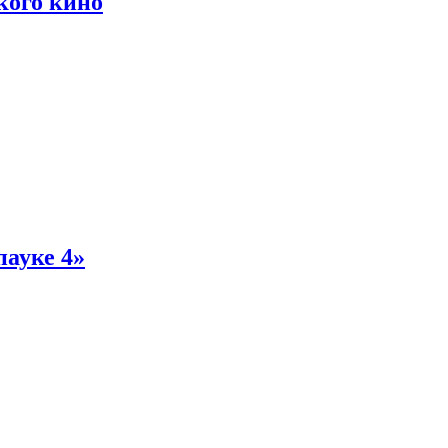
кого кино
пауке 4»