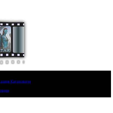
Лазаря Кагановича
урции