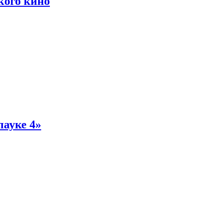
кого кино
пауке 4»