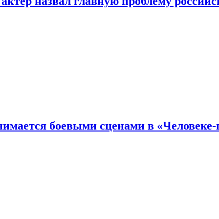
 актер назвал главную проблему российс
имается боевыми сценами в «Человеке-