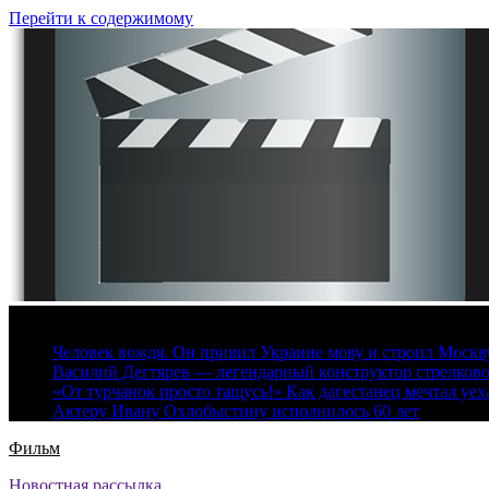
Перейти к содержимому
6 августа, 2026
Человек вождя. Он привил Украине мову и строил Москву 
Василий Дегтярев — легендарный конструктор стрелков
«От турчанок просто тащусь!» Как дагестанец мечтал уех
Актеру Ивану Охлобыстину исполнилось 60 лет
Фильм
Новостная рассылка