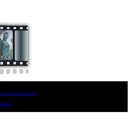
Лазаря Кагановича
урции