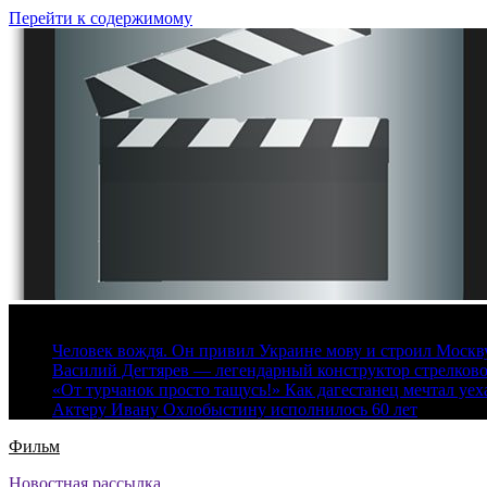
Перейти к содержимому
9 августа, 2026
Человек вождя. Он привил Украине мову и строил Москву 
Василий Дегтярев — легендарный конструктор стрелков
«От турчанок просто тащусь!» Как дагестанец мечтал уех
Актеру Ивану Охлобыстину исполнилось 60 лет
Фильм
Новостная рассылка