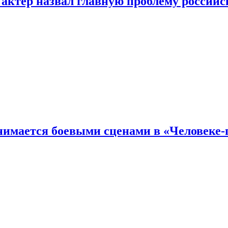
 актер назвал главную проблему российс
имается боевыми сценами в «Человеке-