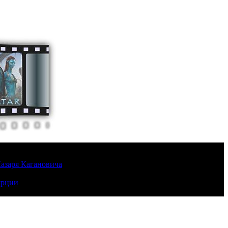
Лазаря Кагановича
урции