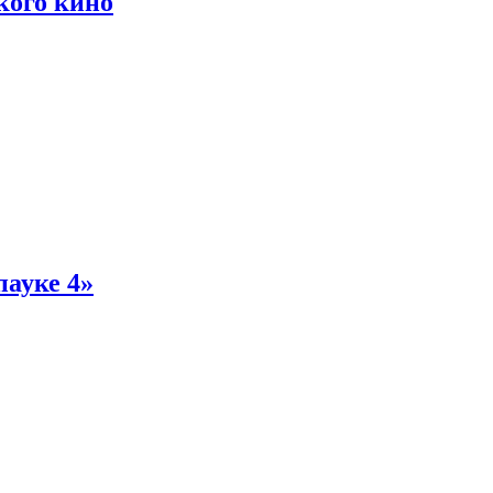
кого кино
пауке 4»