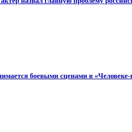
 актер назвал главную проблему российс
имается боевыми сценами в «Человеке-