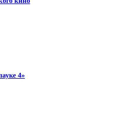
кого кино
пауке 4»