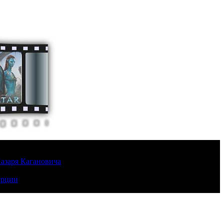
Лазаря Кагановича
урции