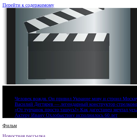
Перейти к содержимому
8 августа, 2026
Человек вождя. Он привил Украине мову и строил Москву 
Василий Дегтярев — легендарный конструктор стрелков
«От турчанок просто тащусь!» Как дагестанец мечтал уех
Актеру Ивану Охлобыстину исполнилось 60 лет
Фильм
Новостная рассылка