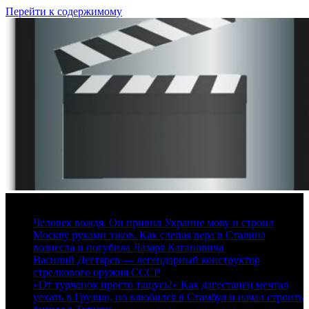
Перейти к содержимому
7 августа, 2026
Человек вождя. Он привил Украине мову и строил
Москву руками зэков. Как слепая вера в Сталина
вознесла и погубила Лазаря Кагановича
Василий Дегтярев — легендарный конструктор
стрелкового оружия СССР
«От турчанок просто тащусь!» Как дагестанец мечтал
уехать в Грузию, но влюбился в Стамбул и начал строить