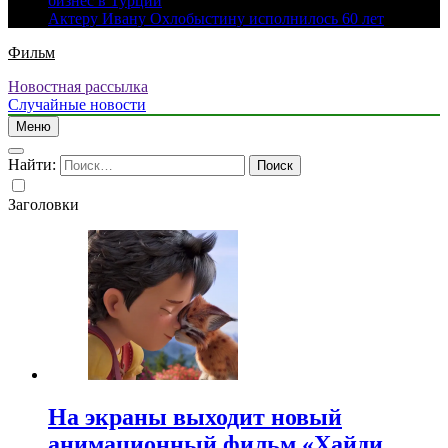
бизнес в Турции
Актеру Ивану Охлобыстину исполнилось 60 лет
Фильм
Новостная рассылка
Случайные новости
Меню
Найти:
Заголовки
На экраны выходит новый
анимационный фильм «Хайди.