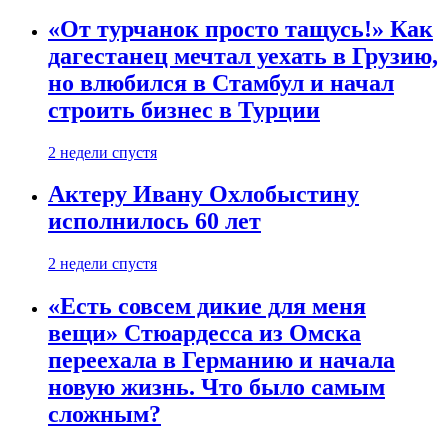
«От турчанок просто тащусь!» Как
дагестанец мечтал уехать в Грузию,
но влюбился в Стамбул и начал
строить бизнес в Турции
2 недели спустя
Актеру Ивану Охлобыстину
исполнилось 60 лет
2 недели спустя
«Есть совсем дикие для меня
вещи» Стюардесса из Омска
переехала в Германию и начала
новую жизнь. Что было самым
сложным?