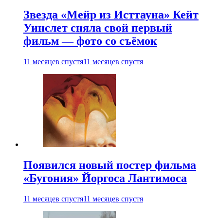
Звезда «Мейр из Исттауна» Кейт
Уинслет сняла свой первый
фильм — фото со съёмок
11 месяцев спустя
11 месяцев спустя
Появился новый постер фильма
«Бугония» Йоргоса Лантимоса
11 месяцев спустя
11 месяцев спустя