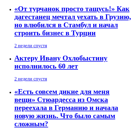
«От турчанок просто тащусь!» Как
дагестанец мечтал уехать в Грузию,
но влюбился в Стамбул и начал
строить бизнес в Турции
2 недели спустя
Актеру Ивану Охлобыстину
исполнилось 60 лет
2 недели спустя
«Есть совсем дикие для меня
вещи» Стюардесса из Омска
переехала в Германию и начала
новую жизнь. Что было самым
сложным?