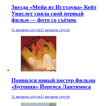
Звезда «Мейр из Исттауна» Кейт
Уинслет сняла свой первый
фильм — фото со съёмок
11 месяцев спустя
11 месяцев спустя
Появился новый постер фильма
«Бугония» Йоргоса Лантимоса
11 месяцев спустя
11 месяцев спустя