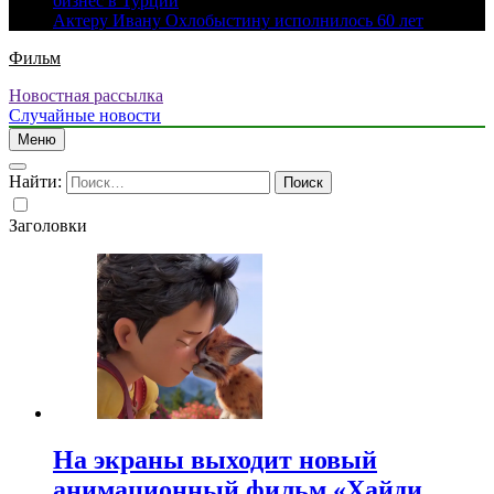
бизнес в Турции
Актеру Ивану Охлобыстину исполнилось 60 лет
Фильм
Новостная рассылка
Случайные новости
Меню
Найти:
Заголовки
На экраны выходит новый
анимационный фильм «Хайди.