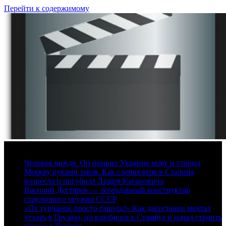
Перейти к содержимому
7 августа, 2026
Человек вождя. Он привил Украине мову и строил
Москву руками зэков. Как слепая вера в Сталина
вознесла и погубила Лазаря Кагановича
Василий Дегтярев — легендарный конструктор
стрелкового оружия СССР
«От турчанок просто тащусь!» Как дагестанец мечтал
уехать в Грузию, но влюбился в Стамбул и начал строить