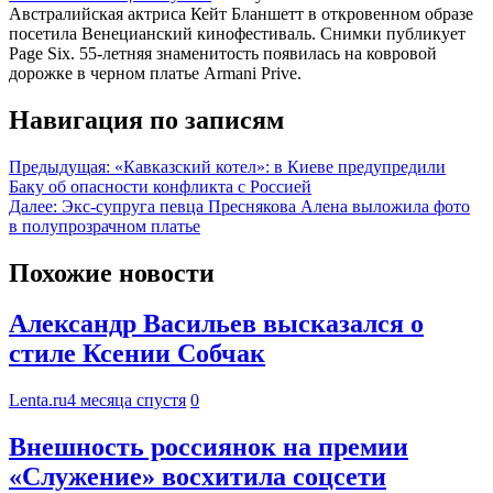
Австралийская актриса Кейт Бланшетт в откровенном образе
посетила Венецианский кинофестиваль. Снимки публикует
Page Six. 55-летняя знаменитость появилась на ковровой
дорожке в черном платье Armani Prive.
Навигация по записям
Предыдущая:
«Кавказский котел»: в Киеве предупредили
Баку об опасности конфликта с Россией
Далее:
Экс-супруга певца Преснякова Алена выложила фото
в полупрозрачном платье
Похожие новости
Александр Васильев высказался о
стиле Ксении Собчак
Lenta.ru
4 месяца спустя
0
Внешность россиянок на премии
«Служение» восхитила соцсети